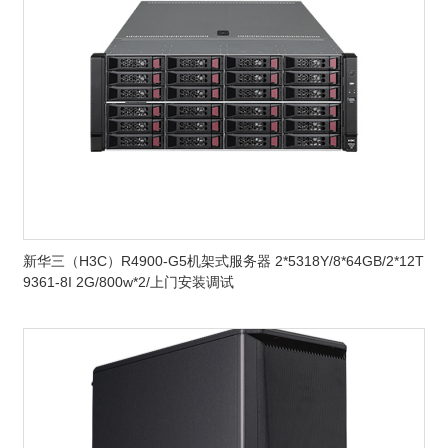
新华三（H3C）R4900-G5机架式服务器 2*5318Y/8*64GB/2*12T
9361-8I 2G/800w*2/上门安装调试