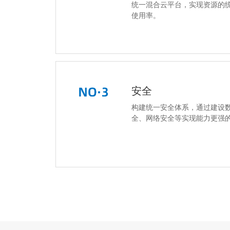
统一混合云平台，实现资源的
使用率。
安全
构建统一安全体系，通过建设
全、网络安全等实现能力更强