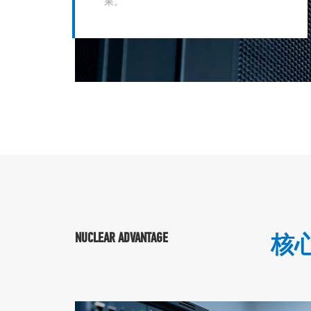
果。
NUCLEAR ADVANTAGE
核