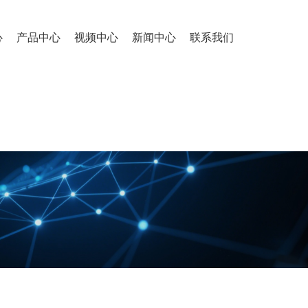
心
产品中心
视频中心
新闻中心
联系我们