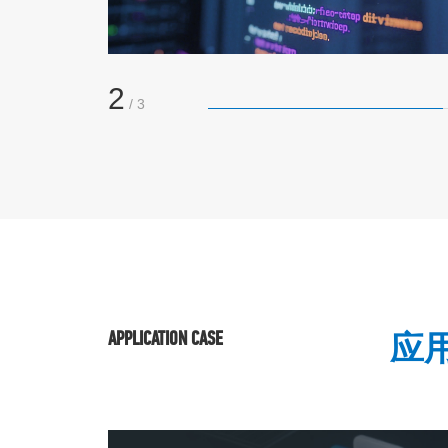
2
/
3
APPLICATION CASE
应