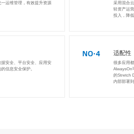
统一运维管理，有效提升资源
采用混合
轻资产运
投入，降
适配性
数据安全、平台安全、应用安
很多应用都可
的的信息安全保护。
Always
的Stret
内部部署