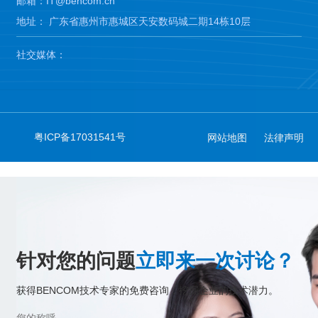
邮箱：IT@bencom.cn
地址： 广东省惠州市惠城区天安数码城二期14栋10层
社交媒体：
粤ICP备17031541号
网站地图
法律声明
针对您的问题
立即来一次讨论？
获得BENCOM技术专家的免费咨询，挖掘企业的技术潜力。