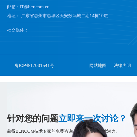
邮箱：IT@bencom.cn
地址： 广东省惠州市惠城区天安数码城二期14栋10层
社交媒体：
粤ICP备17031541号
网站地图
法律声明
针对您的问题
立即来一次讨论？
获得BENCOM技术专家的免费咨询，挖掘企业的技术潜力。