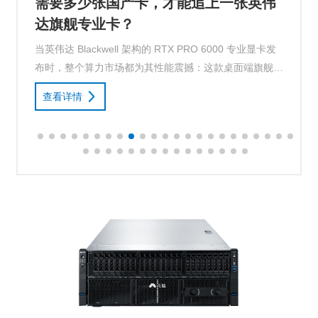
才能追上一张英伟
豆包开启付费新纪元：本
AI 新航向
X PRO 6000 专业显卡发
2024 年 5 月，字节跳动豆包大模型以
能震撼：这款桌面端旗舰专
的企业级 API 定价杀入市场，掀
卡弱，已然成为当前AI计
价快速抢占企业与个人用户心智。
查看详情
GPU ...