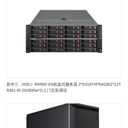
新华三（H3C）R4900-G5机架式服务器 2*5318Y/8*64GB/2*12T
9361-8I 2G/800w*2/上门安装调试