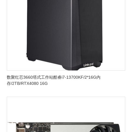
数聚红芯3660塔式工作站酷睿i7-13700KF/2*16G内
存/2TB/RTX4080 16G