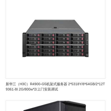
新华三（H3C）R4900-G5机架式服务器 2*5318Y/8*64GB/2*12T
9361-8I 2G/800w*2/上门安装调试