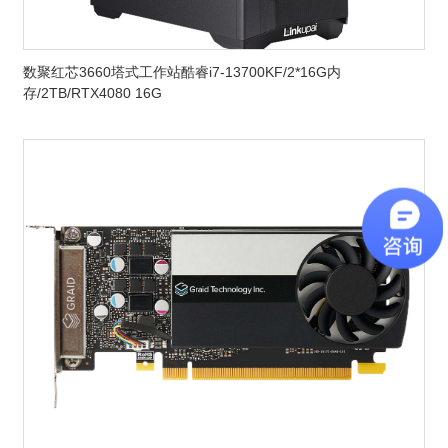
数聚红芯3660塔式工作站酷睿i7-13700KF/2*16G内
存/2TB/RTX4080 16G