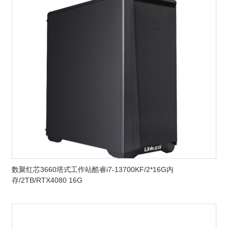
数聚红芯3660塔式工作站酷睿i7-13700KF/2*16G内
存/2TB/RTX4080 16G