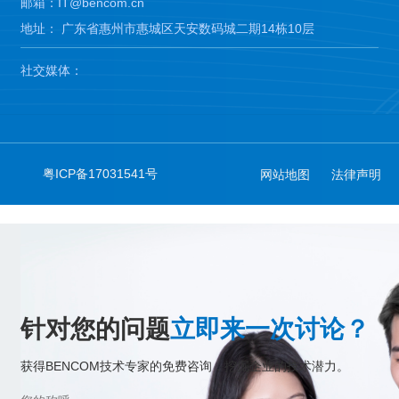
邮箱：IT@bencom.cn
地址： 广东省惠州市惠城区天安数码城二期14栋10层
社交媒体：
粤ICP备17031541号
网站地图
法律声明
针对您的问题
立即来一次讨论？
获得BENCOM技术专家的免费咨询，挖掘企业的技术潜力。