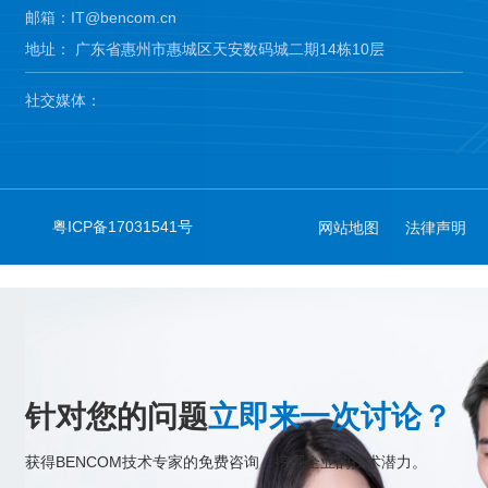
邮箱：IT@bencom.cn
地址： 广东省惠州市惠城区天安数码城二期14栋10层
社交媒体：
粤ICP备17031541号
网站地图
法律声明
针对您的问题
立即来一次讨论？
获得BENCOM技术专家的免费咨询，挖掘企业的技术潜力。