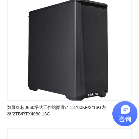
数聚红芯3660塔式工作站酷睿i7-13700KF/2*16G内
存/2TB/RTX4080 16G