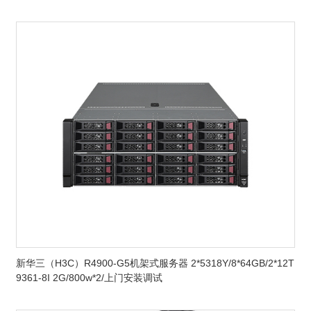
新华三（H3C）R4900-G5机架式服务器 2*5318Y/8*64GB/2*12T
9361-8I 2G/800w*2/上门安装调试