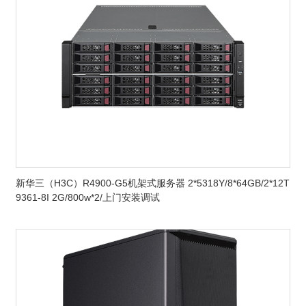
新华三（H3C）R4900-G5机架式服务器 2*5318Y/8*64GB/2*12T
9361-8I 2G/800w*2/上门安装调试