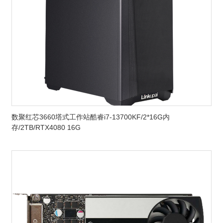
数聚红芯3660塔式工作站酷睿i7-13700KF/2*16G内
存/2TB/RTX4080 16G