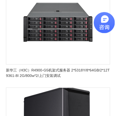
新华三（H3C）R4900-G5机架式服务器 2*5318Y/8*64GB/2*12T
9361-8I 2G/800w*2/上门安装调试