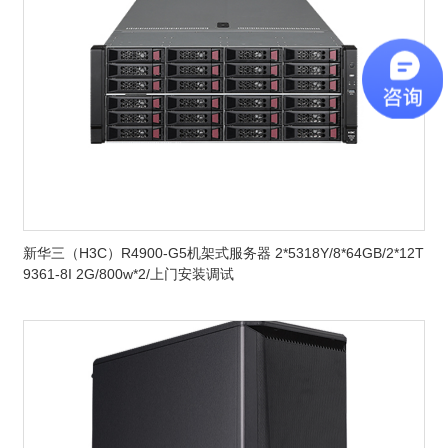
新华三（H3C）R4900-G5机架式服务器 2*5318Y/8*64GB/2*12T
9361-8I 2G/800w*2/上门安装调试