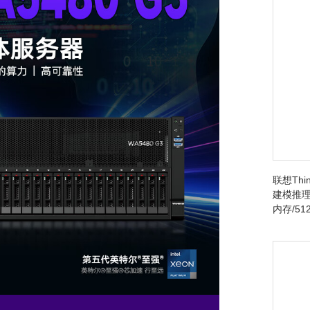
联想Thin
建模推理台
内存/512