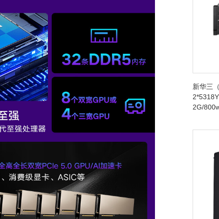
新华三（
2*5318Y
2G/80