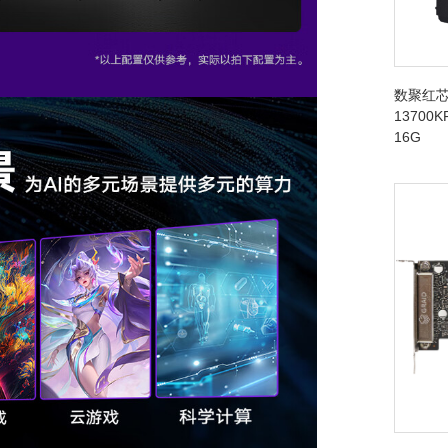
数聚红芯
13700K
16G