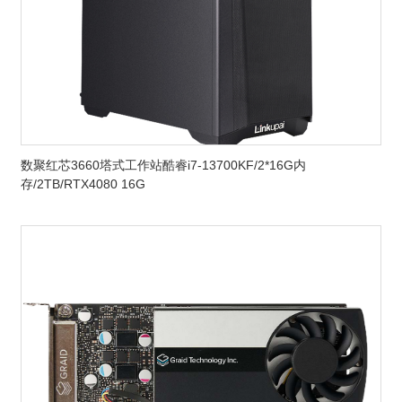
数聚红芯3660塔式工作站酷睿i7-13700KF/2*16G内
存/2TB/RTX4080 16G