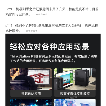
B***t
机器到手之后赶紧趁周末用了几天，性能是真不错，目前
稳定性没出问题。
⭐⭐⭐⭐⭐
碰到不了解的问题店主及时联系技术人员解答，总体流程
p***2
比较顺滑。
⭐⭐⭐⭐⭐