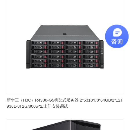
新华三（H3C）R4900-G5机架式服务器 2*5318Y/8*64GB/2*12T
9361-8I 2G/800w*2/上门安装调试