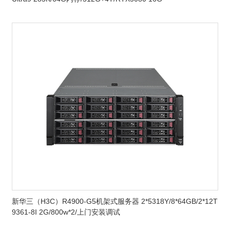
新华三（H3C）R4900-G5机架式服务器 2*5318Y/8*64GB/2*12T
9361-8I 2G/800w*2/上门安装调试