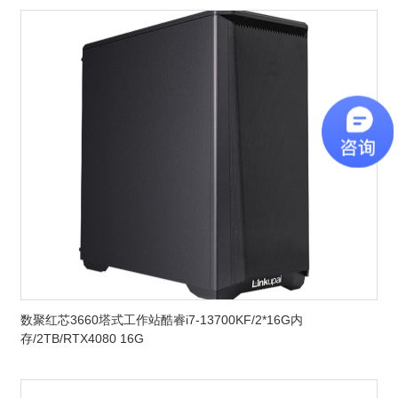
数聚红芯3660塔式工作站酷睿i7-13700KF/2*16G内
存/2TB/RTX4080 16G