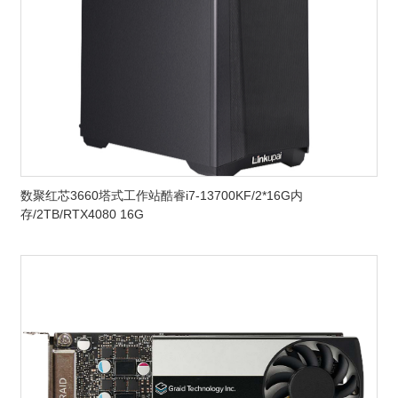
数聚红芯3660塔式工作站酷睿i7-13700KF/2*16G内
存/2TB/RTX4080 16G