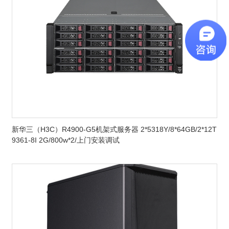
新华三（H3C）R4900-G5机架式服务器 2*5318Y/8*64GB/2*12T
9361-8I 2G/800w*2/上门安装调试