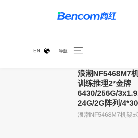
>
产品中心
>
浪潮NF5468M
EN
导航
浪潮NF5468M7
训练推理2*金牌
6430/256G/3x1.
24G/2G阵列/4*3
浪潮NF5468M7机架