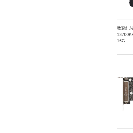
数聚红芯
13700K
16G