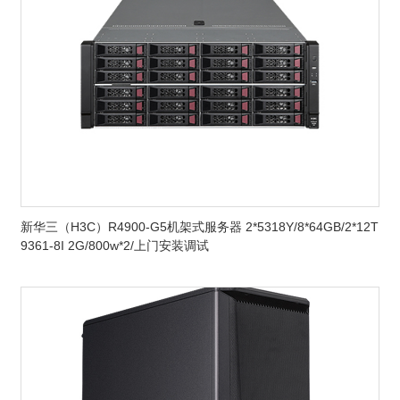
新华三（H3C）R4900-G5机架式服务器 2*5318Y/8*64GB/2*12T
9361-8I 2G/800w*2/上门安装调试