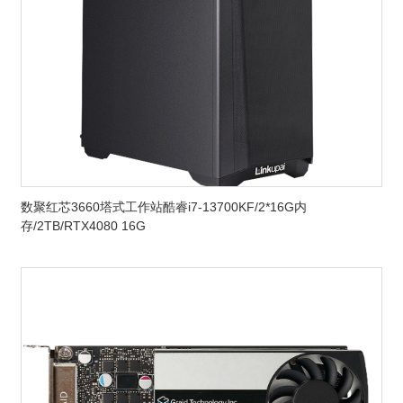
数聚红芯3660塔式工作站酷睿i7-13700KF/2*16G内
存/2TB/RTX4080 16G