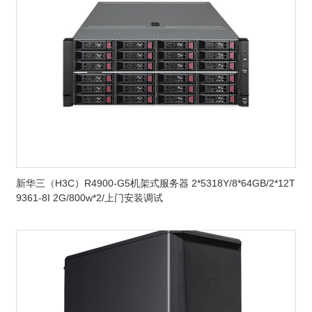
新华三（H3C）R4900-G5机架式服务器 2*5318Y/8*64GB/2*12T
9361-8I 2G/800w*2/上门安装调试