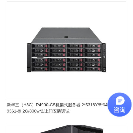
新华三（H3C）R4900-G5机架式服务器 2*5318Y/8*64GB/2*12T
9361-8I 2G/800w*2/上门安装调试