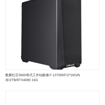
数聚红芯3660塔式工作站酷睿i7-13700KF/2*16G内
存/2TB/RTX4080 16G