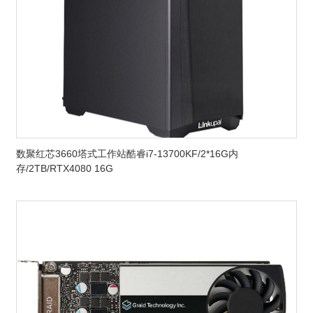
数聚红芯3660塔式工作站酷睿i7-13700KF/2*16G内
存/2TB/RTX4080 16G