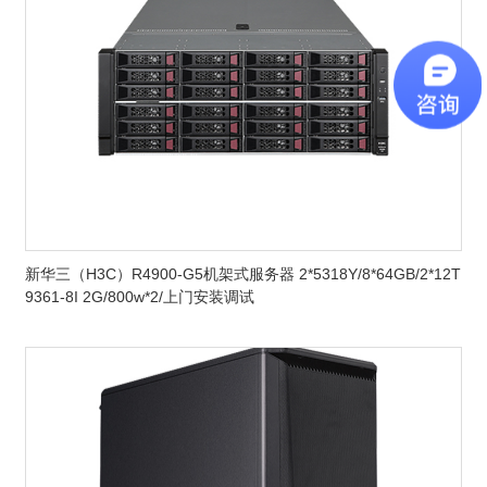
新华三（H3C）R4900-G5机架式服务器 2*5318Y/8*64GB/2*12T
9361-8I 2G/800w*2/上门安装调试