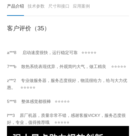
产品介绍
技术参数
尺寸和接口
应用案例
客户评价（35）
a***8
启动速度很快，运行稳定可靠
⭐⭐⭐⭐⭐
7***b
散热系统表现优异，外观简约大气，做工精良
⭐⭐⭐⭐⭐
z***2 专业做服务器，服务态度很好，物流很给力，给与大力优
惠。 ⭐⭐⭐⭐⭐
5***8 整体感觉都很棒 ⭐⭐⭐⭐⭐
l***3
原厂机器，质量非常不错，感谢客服VICKY，服务态度很
好，专业，值得推荐哦 ⭐⭐⭐⭐⭐