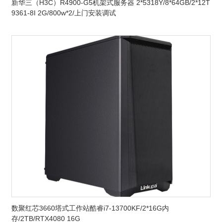
新华三（H3C）R4900-G5机架式服务器 2*5318Y/8*64GB/2*12T
9361-8I 2G/800w*2/上门安装调试
数聚红芯3660塔式工作站酷睿i7-13700KF/2*16G内
存/2TB/RTX4080 16G