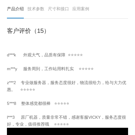
产品介绍
技术参数
尺寸和接口
应用案例
客户评价（15）
d***k
外观大气，品质有保障
⭐⭐⭐⭐⭐
m***y
服务周到，工作站用料扎实
⭐⭐⭐⭐⭐
z***2 专业做服务器，服务态度很好，物流很给力，给与大力优
惠。 ⭐⭐⭐⭐⭐
5***8 整体感觉都很棒 ⭐⭐⭐⭐⭐
l***3
原厂机器，质量非常不错，感谢客服VICKY，服务态度很
好，专业，值得推荐哦 ⭐⭐⭐⭐⭐