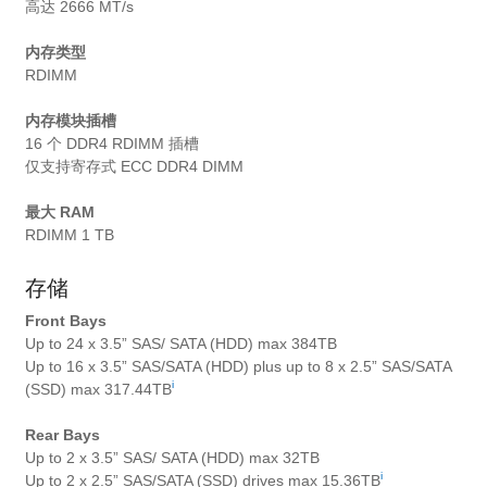
高达 2666 MT/s
内存类型
RDIMM
内存模块插槽
16 个 DDR4 RDIMM 插槽
仅支持寄存式 ECC DDR4 DIMM
最大 RAM
RDIMM 1 TB
存储
Front Bays
Up to 24 x 3.5” SAS/ SATA (HDD) max 384TB
Up to 16 x 3.5” SAS/SATA (HDD) plus up to 8 x 2.5” SAS/SATA
i
(SSD) max 317.44TB
Rear Bays
Up to 2 x 3.5” SAS/ SATA (HDD) max 32TB
i
Up to 2 x 2.5” SAS/SATA (SSD) drives max 15.36TB