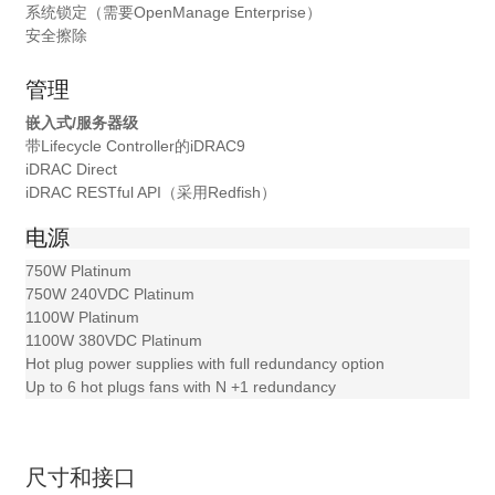
系统锁定（需要OpenManage Enterprise）
安全擦除
管理
嵌入式/服务器级
带Lifecycle Controller的iDRAC9
iDRAC Direct
iDRAC RESTful API（采用Redfish）
电源
750W Platinum
750W 240VDC Platinum
1100W Platinum
1100W 380VDC Platinum
Hot plug power supplies with full redundancy option
Up to 6 hot plugs fans with N +1 redundancy
尺寸和接口