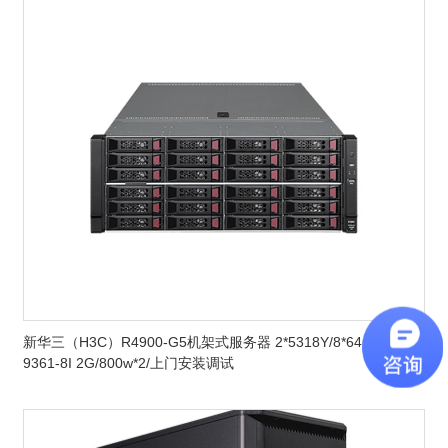
新华三（H3C）R4900-G5机架式服务器 2*5318Y/8*64GB/2*12T
9361-8I 2G/800w*2/上门安装调试