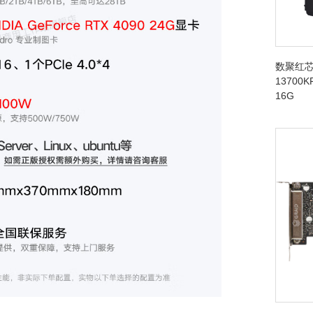
数聚红芯
13700K
16G