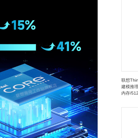
联想Thin
建模推理台
内存/512