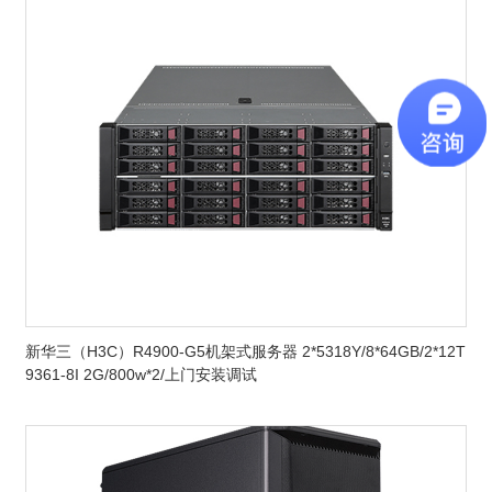
新华三（H3C）R4900-G5机架式服务器 2*5318Y/8*64GB/2*12T
9361-8I 2G/800w*2/上门安装调试