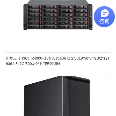
新华三（H3C）R4900-G5机架式服务器 2*5318Y/8*64GB/2*12T
9361-8I 2G/800w*2/上门安装调试