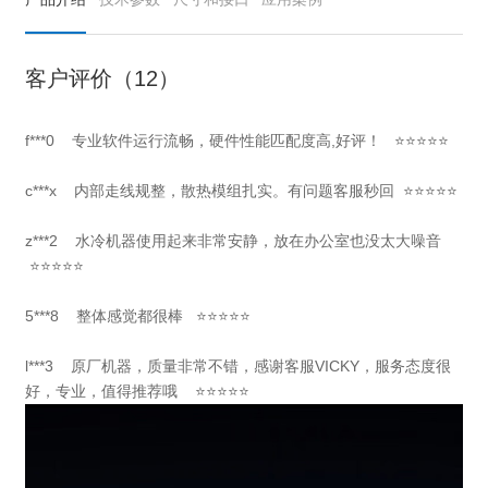
客户评价（12）
f***0
专业软件运行流畅，硬件性能匹配度高,好评！
⭐⭐⭐⭐⭐
c***x
内部走线规整，散热模组扎实。有问题客服秒回
⭐
⭐⭐⭐⭐
z***2 水冷机器使用起来非常安静，放在办公室也没太大噪音
⭐⭐⭐⭐⭐
5***8 整体感觉都很棒 ⭐⭐⭐⭐⭐
l***3 原厂机器，质量非常不错，感谢客服VICKY，服务态度很
好，专业，值得推荐哦 ⭐⭐⭐⭐⭐