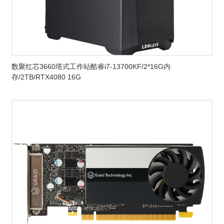
数聚红芯3660塔式工作站酷睿i7-13700KF/2*16G内
存/2TB/RTX4080 16G