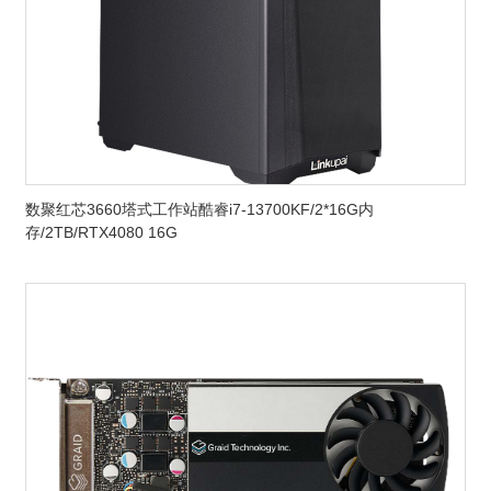
数聚红芯3660塔式工作站酷睿i7-13700KF/2*16G内
存/2TB/RTX4080 16G