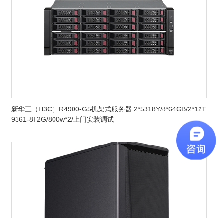
新华三（H3C）R4900-G5机架式服务器 2*5318Y/8*64GB/2*12T
9361-8I 2G/800w*2/上门安装调试