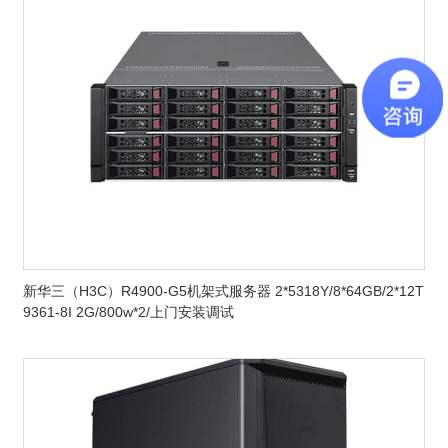
新华三（H3C）R4900-G5机架式服务器 2*5318Y/8*64GB/2*12T
9361-8I 2G/800w*2/上门安装调试