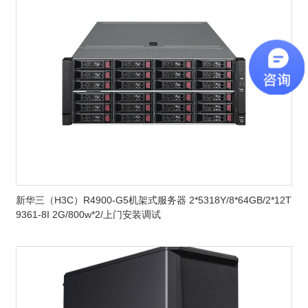
新华三（H3C）R4900-G5机架式服务器 2*5318Y/8*64GB/2*12T
9361-8I 2G/800w*2/上门安装调试