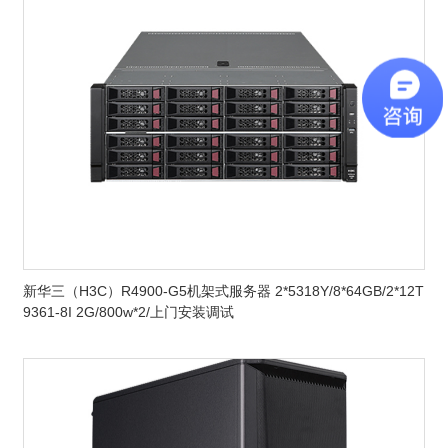
新华三（H3C）R4900-G5机架式服务器 2*5318Y/8*64GB/2*12T
9361-8I 2G/800w*2/上门安装调试