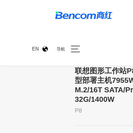
>
产品中心
>
联想图形工作站P8 
EN
导航
联想图形工作站P8 o
型部署主机7955WX
M.2/16T SATA/P
32G/1400W
P8