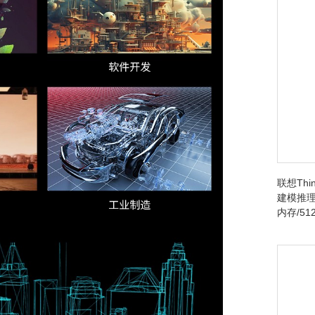
联想Thin
建模推理台
内存/512