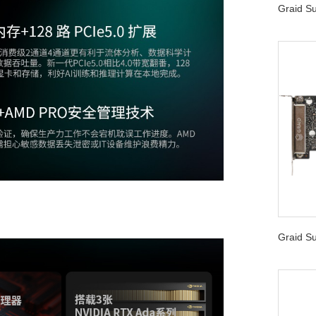
Graid 
Graid 