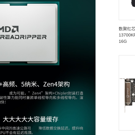
数聚红芯
13700K
16G