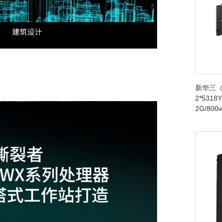
新华三（
2*5318Y
2G/80