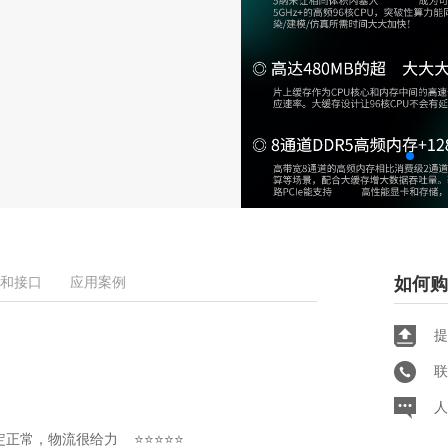
和接口
应用案例
如何购
提
联
人
稳定正常，物流很给力 ⭐⭐⭐⭐⭐