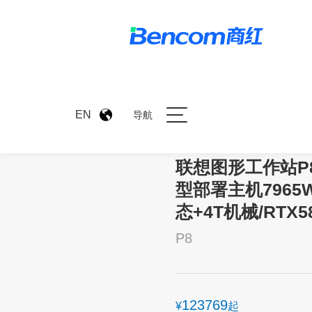
>
产品中心
>
联想图形工作站P8
EN
导航
联想图形工作站P8 o
型部署主机7965W
态+4T机械/RTX58
P8
123769
¥
起