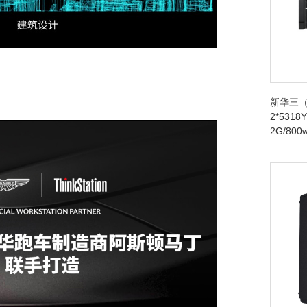
新华三（
2*5318Y
2G/80