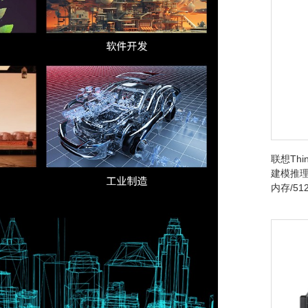
联想Thin
建模推理台
内存/512