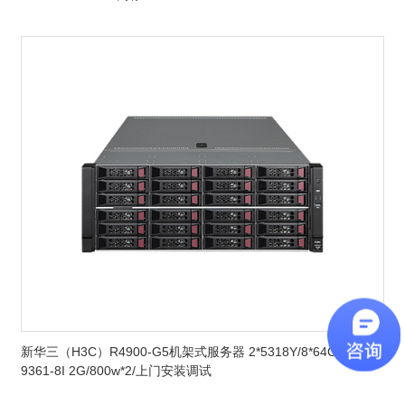
新华三（H3C）R4900-G5机架式服务器 2*5318Y/8*64GB/2*12T
9361-8I 2G/800w*2/上门安装调试