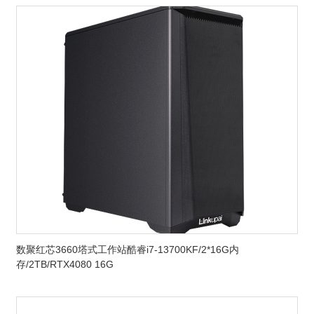
数聚红芯3660塔式工作站酷睿i7-13700KF/2*16G内
存/2TB/RTX4080 16G