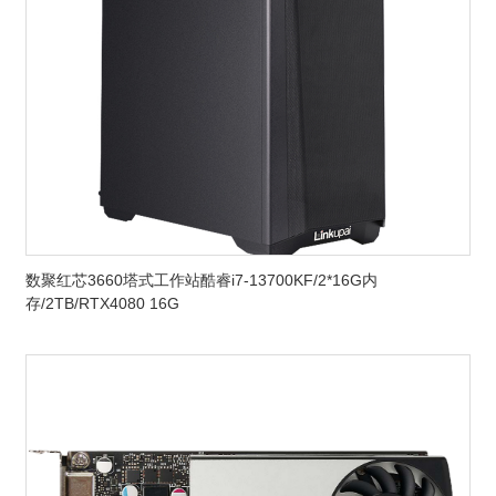
数聚红芯3660塔式工作站酷睿i7-13700KF/2*16G内
存/2TB/RTX4080 16G