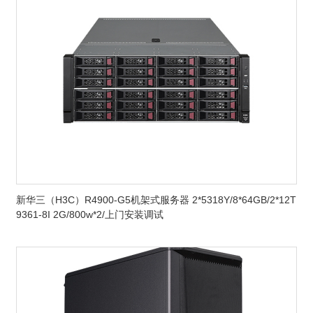
新华三（H3C）R4900-G5机架式服务器 2*5318Y/8*64GB/2*12T
9361-8I 2G/800w*2/上门安装调试