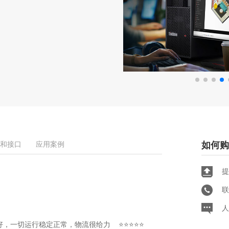
和接口
应用案例
如何购
提
联
人
很好，一切运行稳定正常，物流很给力 ⭐⭐⭐⭐⭐