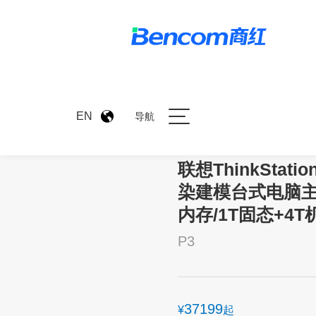
>
产品中心
>
联想ThinkSt
EN
导航
联想ThinkStat
染建模台式电脑主机i
内存/1T固态+4T机
P3
37199
¥
起