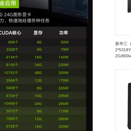
新华三（
2*5318Y
2G/80