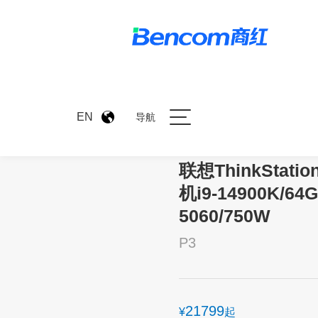
>
产品中心
>
联想ThinkSta
EN
导航
联想ThinkStat
机i9-14900K/64G
5060/750W
P3
21799
¥
起