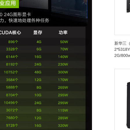
新华三（
2*5318Y
2G/80