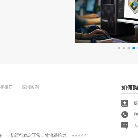
和接口
应用案例
如何购
提
联
人
很好，一切运行稳定正常，物流很给力 ⭐⭐⭐⭐⭐