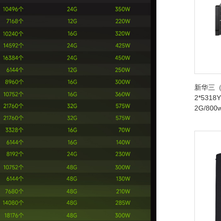
新华三（
2*5318Y
2G/80