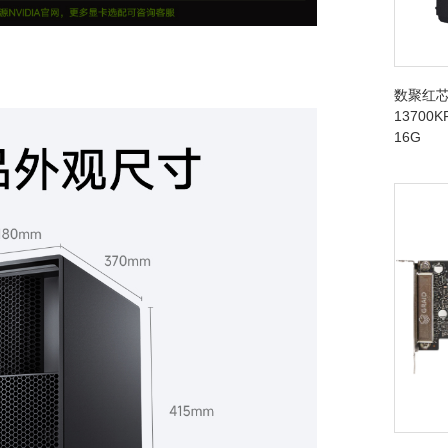
数聚红芯
13700K
16G