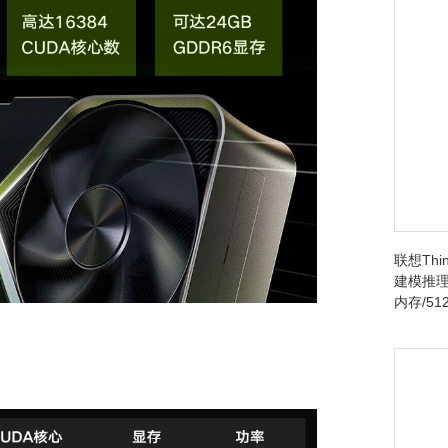
联想Thin
建模推理台
内存/512