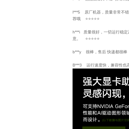
l***5 原厂机器，质量非常
荐哦 ⭐⭐⭐⭐⭐
h***i 质量很好，一切运行
意。 ⭐⭐⭐⭐⭐
b***y 很棒，售后 快递都很棒
B***3 运行速度快，兼容性也