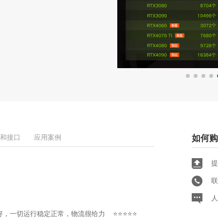
和接口
应用案例
如何购
提
联
人
很好，一切运行稳定正常，物流很给力 ⭐⭐⭐⭐⭐