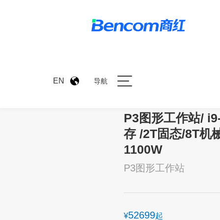
>
产品中心
>
P3图形工作站/ i
EN
导航
P3图形工作站/ i9-
存 /2T固态/8T机械/
1100W
P3图形工作站
52699
¥
起