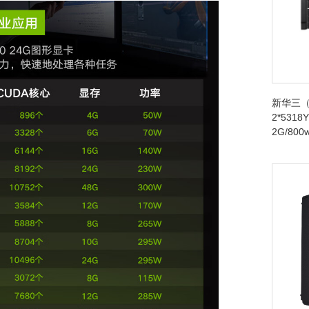
新华三（
2*5318Y
2G/80