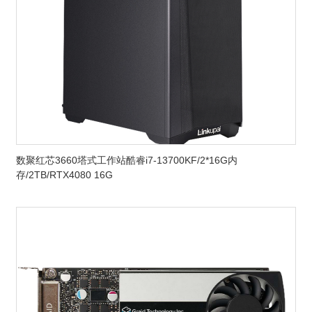
数聚红芯3660塔式工作站酷睿i7-13700KF/2*16G内
存/2TB/RTX4080 16G