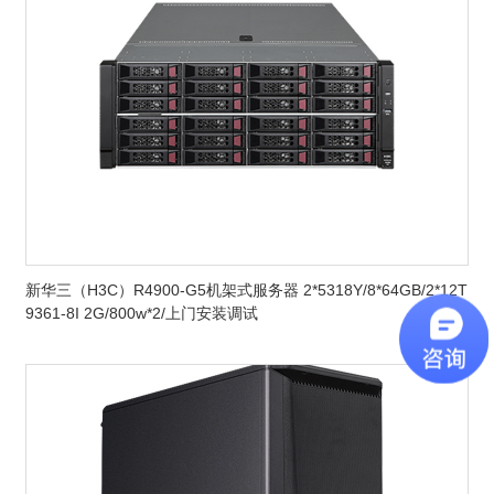
新华三（H3C）R4900-G5机架式服务器 2*5318Y/8*64GB/2*12T
9361-8I 2G/800w*2/上门安装调试