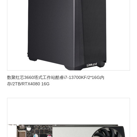
数聚红芯3660塔式工作站酷睿i7-13700KF/2*16G内
存/2TB/RTX4080 16G