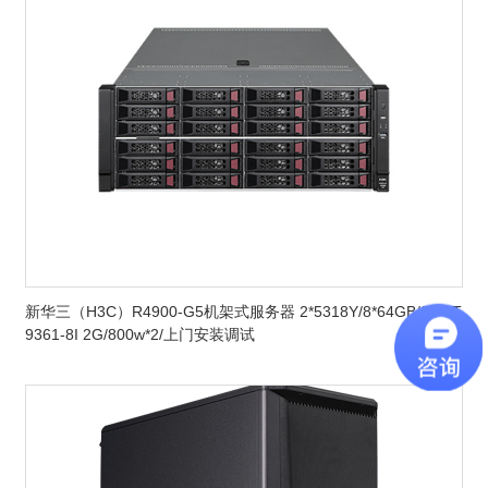
新华三（H3C）R4900-G5机架式服务器 2*5318Y/8*64GB/2*12T
9361-8I 2G/800w*2/上门安装调试