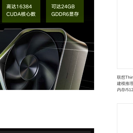
联想Thin
建模推理台
内存/512