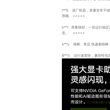
l***5 原厂机器，质量非常
荐哦 ⭐⭐⭐⭐⭐
h***i 质量很好，一切运行
意。 ⭐⭐⭐⭐⭐
b***y 很棒，售后 快递都很棒
B***3 运行速度快，兼容性也