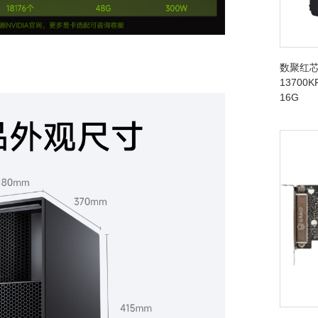
数聚红芯
13700K
16G