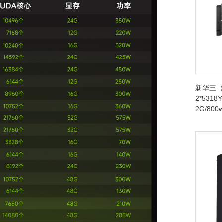
新华三（
2*5318Y
2G/80