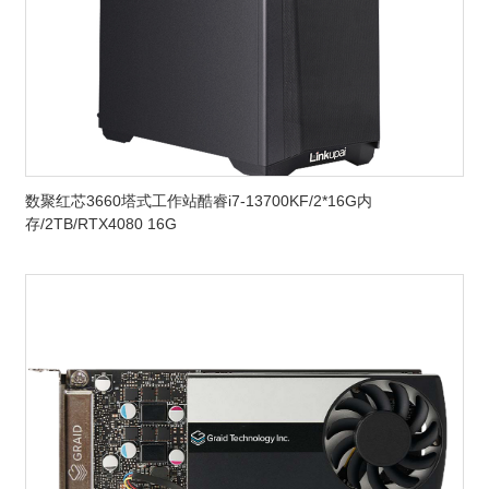
数聚红芯3660塔式工作站酷睿i7-13700KF/2*16G内
存/2TB/RTX4080 16G