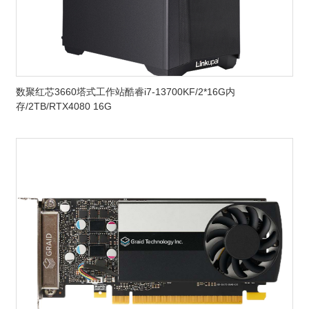
数聚红芯3660塔式工作站酷睿i7-13700KF/2*16G内
存/2TB/RTX4080 16G