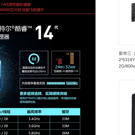
新华三（
2*5318Y
2G/80