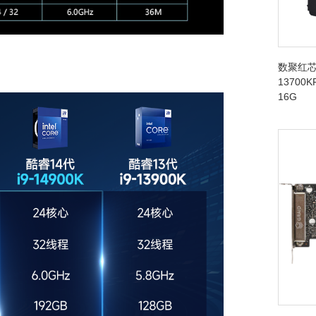
数聚红芯
13700K
16G