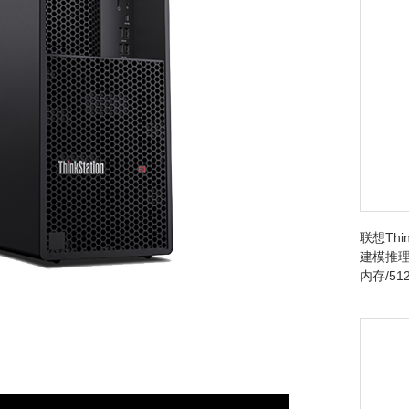
联想Thin
建模推理台
内存/512