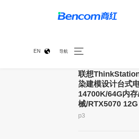
>
产品中心
>
联想ThinkSt
EN
导航
联想ThinkStat
染建模设计台式电脑
14700K/64G内存
械/RTX5070 12G
p3