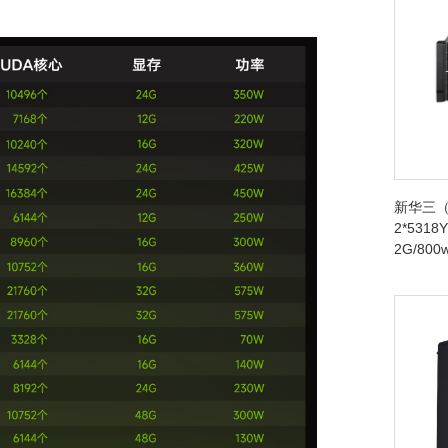
新华三（
2*5318Y
2G/80