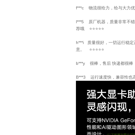
f***c 物流很给力，给与大力
l***5 原厂机器，质量非常
荐哦 ⭐⭐⭐⭐⭐
h***i 质量很好，一切运行
意。 ⭐⭐⭐⭐⭐
b***y 很棒，售后 快递都很棒
B***3 运行速度快，兼容性也