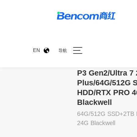
>
产品中心
>
P3 Gen2/Ultr
EN
导航
P3 Gen2/Ultra 7
Plus/64G/512G
HDD/RTX PRO 4
Blackwell
64G/512G SSD+2TB 
24G Blackwell