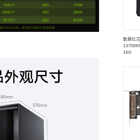
数聚红芯
13700K
16G